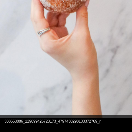
338553886_129699426723173_4797430298103372769_n