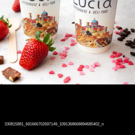
330815881_691666702697149_1091368668894685402_n